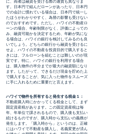
に、両者は融資を受ける際の通貨も異なりま
す。日本円で組んだローンがあったり、日本円
での会計に慣れている場合は、日本円で統一し
たほうがわかりやすく、為替の影響も受けない
のでおすすめです。ただし、ハワイの不動産ロ
ーンの場合、年齢制限がなく、評価によっての
み、融資可能かを決定するため、年齢が気にな
る場合は、ハワイの銀行を検討してみるのも良
いでしょう。どちらの銀行から融資を受けるに
せよ、ハワイの不動産を投資目的で購入すると
きには、フルローンを組むことは難しいのが現
実です。特に、ハワイの銀行を利用する場合
は、購入物件の半分までが最大の融資額になり
ます。したがって、できるだけ現金を貯めた上
で購入することが、気に入った物件をスムーズ
に手に入れるために重要だと言えます。
ハワイで物件を所有すると発生する税金１：
不動産購入時にかかってくる税金として、まず
固定資産税があります。この固定資産税は毎
年、年単位で課されるもので、購入後も支払い
続けるものですが、購入時から支払いの義務が
発生します。「購入時から」というのは、正確
にはハワイで不動産を購入し、名義変更が済ん