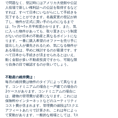
で問題なく、登記時にはアメリカ大使館や公証
人役場で新しい権利証への公証を取得するなど
すれば、すべて日本にいながらにして手続きを
完了することができます。名義変更の登記が終
了し、物件が正式に買い手のものになるまで
は、1ヶ月〜1ヶ月半程度かかります。また、気
に入った物件があっても、取り置きという制度
がないのが日本の不動産と異なるポイントにな
ります。一番に購入希望のオファーを売り手に
提出した人が優先されるため、気になる物件が
ある場合は、早めに検討するのが最適です。す
べて日本から手続きが済ませられるとはいえ、
動く金額が多い不動産投資ですから、可能な限
り自身の目で確認するのが良いでしょう。
不動産の維持費は：
毎月の維持費は物件のタイプによって異なりま
す。コンドミニアムの場合と一戸建ての場合の
2ケースがあります。コンドミニアムの場合に
は、建物の管理費が必要になります。これには
保険料やインターネットなどのユーティリティ
コスト費が含まれます。管理費の値段は1スクエ
アフィートあたりで計算され、これは年によっ
て変動があります。一般的な相場としては、1ス