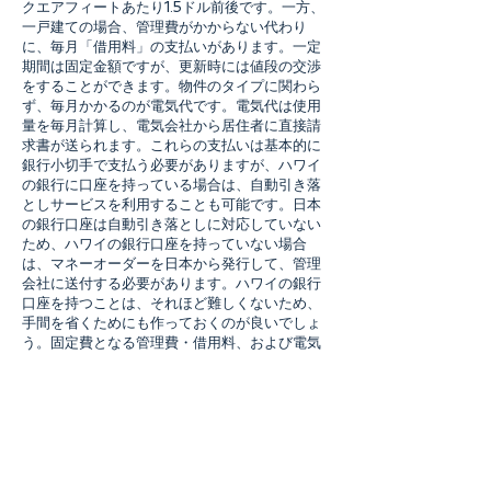
クエアフィートあたり1.5ドル前後です。一方、
一戸建ての場合、管理費がかからない代わり
に、毎月「借用料」の支払いがあります。一定
期間は固定金額ですが、更新時には値段の交渉
をすることができます。物件のタイプに関わら
ず、毎月かかるのが電気代です。電気代は使用
量を毎月計算し、電気会社から居住者に直接請
求書が送られます。これらの支払いは基本的に
銀行小切手で支払う必要がありますが、ハワイ
の銀行に口座を持っている場合は、自動引き落
としサービスを利用することも可能です。日本
の銀行口座は自動引き落としに対応していない
ため、ハワイの銀行口座を持っていない場合
は、マネーオーダーを日本から発行して、管理
会社に送付する必要があります。ハワイの銀行
口座を持つことは、それほど難しくないため、
手間を省くためにも作っておくのが良いでしょ
う。固定費となる管理費・借用料、および電気
料は毎月の負担となる部分なので、物件を購入
する前に料金を把握しておく事がおすすめで
す。