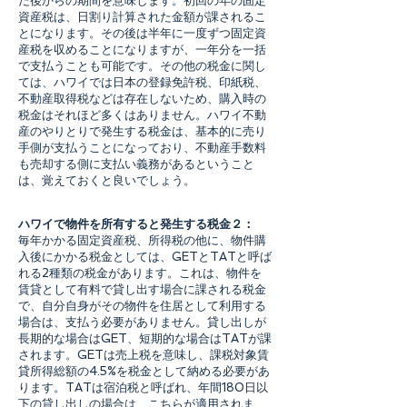
だ後からの期間を意味します。初回の年の固定
資産税は、日割り計算された金額が課されるこ
とになります。その後は半年に一度ずつ固定資
産税を収めることになりますが、一年分を一括
で支払うことも可能です。その他の税金に関し
ては、ハワイでは日本の登録免許税、印紙税、
不動産取得税などは存在しないため、購入時の
税金はそれほど多くはありません。ハワイ不動
産のやりとりで発生する税金は、基本的に売り
手側が支払うことになっており、不動産手数料
も売却する側に支払い義務があるということ
は、覚えておくと良いでしょう。
ハワイで物件を所有すると発生する税金２：
毎年かかる固定資産税、所得税の他に、物件購
入後にかかる税金としては、GETとTATと呼ば
れる2種類の税金があります。これは、物件を
賃貸として有料で貸し出す場合に課される税金
で、自分自身がその物件を住居として利用する
場合は、支払う必要がありません。貸し出しが
長期的な場合はGET、短期的な場合はTATが課
されます。GETは売上税を意味し、課税対象賃
貸所得総額の4.5%を税金として納める必要があ
ります。TATは宿泊税と呼ばれ、年間180日以
下の貸し出しの場合は、こちらが適用されま