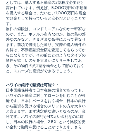
としては、購入する不動産の2割程度必要だと
言われています。例えば、5,000万円の不動産
を購入する場合は、だいたい1,000万円を現金
で頭金として持っていると安心だということで
す。
物件の値段は、コンドミニアムなのか一軒家な
のか、また、ホノルル市内なのか、他の島の郊
外なのかなど、さまざまな条件によって異なり
ます。前項で説明した通り、実際の購入物件の
内覧は、不動産融資金額を査定してもらってか
らになりますが、その前にどのようなタイプの
物件が欲しいのかを大まかにリサーチしてお
き、その物件の約2割を頭金として貯めておく
と、スムーズに投資ができるでしょう。
ハワイの銀行で融資は可能？：
日本国籍保持者で日本在住の場合であっても、
ハワイの不動産に対してローンを組むことが可
能です。日本にベースをおく場合、日本の銀行
から融資を受ける場合のメリットの方が大きい
と言えます。まず決定的な違いとなるのが、金
利です。ハワイの銀行が4%近い金利なのに対
し、日本の銀行の場合、2.8%~という比較的安
い金利で融資を受けることができます。さら