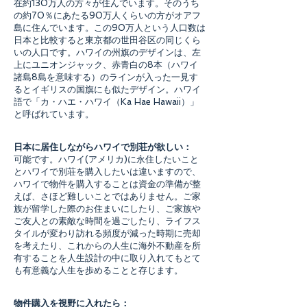
在約130万人の方々が住んでいます。そのうち
の約70％にあたる90万人くらいの方がオアフ
島に住んでいます。この90万人という人口数は
日本と比較すると東京都の世田谷区の同じくら
いの人口です。ハワイの州旗のデザインは、左
上にユニオンジャック、赤青白の8本（ハワイ
諸島8島を意味する）のラインが入った一見す
るとイギリスの国旗にも似たデザイン。ハワイ
語で「カ・ハエ・ハワイ（Ka Hae Hawaii）」
と呼ばれています。
日本に居住しながらハワイで別荘が欲しい：
可能です。ハワイ(アメリカ)に永住したいこと
とハワイで別荘を購入したいは違いますので、
ハワイで物件を購入することは資金の準備が整
えば、さほど難しいことではありません。ご家
族が留学した際のお住まいにしたり、ご家族や
ご友人との素敵な時間を過ごしたり、ライフス
タイルが変わり訪れる頻度が減った時期に売却
を考えたり、これからの人生に海外不動産を所
有することを人生設計の中に取り入れてもとて
も有意義な人生を歩めることと存じます。
物件購入を視野に入れたら：