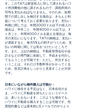
す。このTATは家賃収入に対して課されるハワ
イ州消費税の他に課されるもので、課税所得の
10%を支払わねばなりません。そのため、短期
間での貸し出しを検討する場合は、きちんと利
益について考えておく必要があります。支払い
時期に関しては、年間2000ドル以下の収入の
場合は、半年ごと、年間4000ドル以下は、3
ヶ月ごと、年間4000ドルを超える場合は、毎
月の支払いになります。TATの納税は、支払い
が遅延すると、毎月5%もの利子がつくため、支
払いの時期に関しては気をつけたいところで
す。また、上記の納税は、不動産管理会社や会
計士などの専門家に依頼して、手続きを代行し
てもらうことが可能です。ただし、外注すると
いうことは、それだけ手数料等がかかってくる
ため、収支計画をしっかりと見直すことが大切
です。
日本にいながら物件購入は可能か：
ハワイに移住する予定はなく、日本在住のま
ま、ハワイに不動産を持ちたいというケース
は、多いとおもいます。このような場合でも、
ハワイに不動産を購入することは可能です。売
買契約書などは基本的にEメールでのやりとり