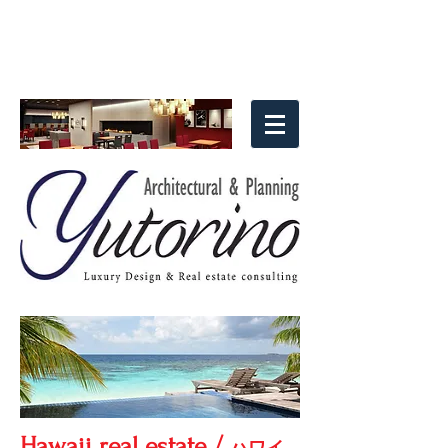
Hawaii real estate
/