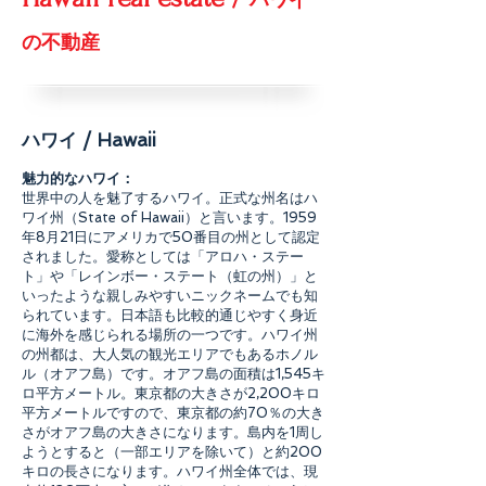
ハワイ
の不動産
ハワイ / Hawaii
魅力的なハワイ：
世界中の人を魅了するハワイ。正式な州名はハ
ワイ州（State of Hawaii）と言います。1959
年8月21日にアメリカで50番目の州として認定
されました。愛称としては「アロハ・ステー
ト」や「レインボー・ステート（虹の州）」と
いったような親しみやすいニックネームでも知
られています
。
日本語も比較的通じやすく身近
に海外を感じられる場所の一つです。
ハワイ州
の州都は、大人気の観光エリアでもあるホノル
ル（オアフ島）です。オアフ島の面積は1,545キ
ロ平方メートル。東京都の大きさが2,200キロ
平方メートルですので、東京都の約70％の大き
さがオアフ島の大きさになります。島内を1周し
ようとすると（一部エリアを除いて）と約200
キロの長さになります。ハワイ州全体では、現