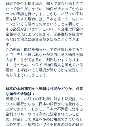
日本で物件を探す場合、個人で資金計画を立て
た上で物件探しを行い、物件が決まってからロ
ーンの申請を行います。しかし、ハワイの不動
産を購入する場合には、日本と違って、先にロ
ーンがいくら組めるのかということを明らかに
する必要があります。このローン査定は頭金の
金額や収入によって決まり、必要書類を提出す
るだけで簡単に融資金額を知ることができま
す。
この融資可能額を知った上で物件探しをするこ
とで、売り手側もあなたが本当にその物件を購
入することができるか、判断しやすくなりま
す。そのため、ハワイで物件購入を考えている
場合、まずはいくら融資が降りるかを査定して
もらうようにしましょう。
日本の金融期間から融資は可能かどうか、必要
な頭金の金額は：
可能です。ハワイの不動産に対する融資は、ハ
ワイの銀行からも、日本の銀行からも受けるこ
とができます。しかし、日本の不動産に対する
金利よりも、やはり高めに設定されているた
め、頭金として現金を多めに用意できていると
安心です。一般的にハワイ不動産の頭金の目安